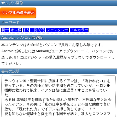
サンプル画像
サンプル画像を表示
キーワード
騎士
オレ様
ドS
主従関係
ファンタジー
フルカラー
Android、パソコン共通版
本コンテンツはAndroidとパソコンで共通にお楽しみ頂けます。
Androidで楽しむにはAndroidビューアでダウンロード、パソコンでお
楽しみ頂くにはデジケットの購入履歴からブラウザでダウンロードし
てください。
書籍の説明
デルウィン国・聖騎士団に所属するイアンは、『呪われた力』を
持っている。その力ゆえ辛い幼少期を過ごしていたが、ヘロン枢
機卿に救われて以来、イアンは彼に生涯尽くすことを誓ってい
た。
ある日 悪徳領主を排除するため訪れた屋敷で、不思議な男と出会
ったイアン。その男は「私の仕事を手伝え」と不遜な態度で言い
放ち、『呪われた力』でイアンを押し倒してきて…！？
愛を知らない聖騎士と愛を欲する国王が紡ぐ、壮大なロマンスフ