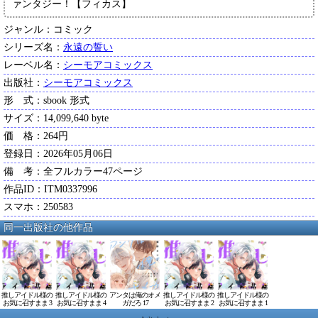
ァンタジー！【フィカス】
ジャンル：コミック
シリーズ名：
永遠の誓い
レーベル名：
シーモアコミックス
出版社：
シーモアコミックス
形 式：sbook 形式
サイズ：14,099,640 byte
価 格：264円
登録日：2026年05月06日
備 考：全フルカラー47ページ
作品ID：ITM0337996
スマホ：250583
同一出版社の他作品
推しアイドル様の
推しアイドル様の
アンタは俺のオメ
推しアイドル様の
推しアイドル様の
お気に召すまま 3
お気に召すまま 4
ガだろ 17
お気に召すまま 2
お気に召すまま 1