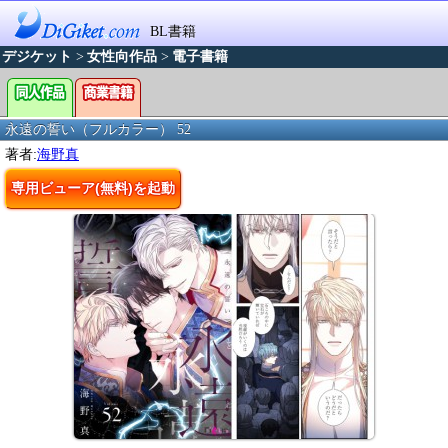
BL書籍
デジケット
>
女性向作品
>
電子書籍
永遠の誓い（フルカラー） 52
著者:
海野真
専用ビューア(無料)を起動