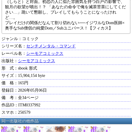
（しらと）と対面。初恋の人に似た雰囲気を持つ白戸の影響で、
観月の欲望が噴出！？ 「あなたの命令で俺を滅茶苦茶にしてくだ
さい…」跪いて懇願し、プレイしてもらうことになったけれ
ど…。
プレイだけの関係だなんて割り切れない──イジワルなDom医師×
奥手なSub僧侶の純愛Dom／Subユニバース！【フィカス】
ジャンル：コミック
シリーズ名：
センチメンタル・コマンド
レーベル名：
シーモアコミックス
出版社：
シーモアコミックス
形 式：sbook 形式
サイズ：15,904,154 byte
価 格：165円
登録日：2026年05月06日
備 考：全34ページ
作品ID：ITM0337992
スマホ：250579
同一出版社の他作品