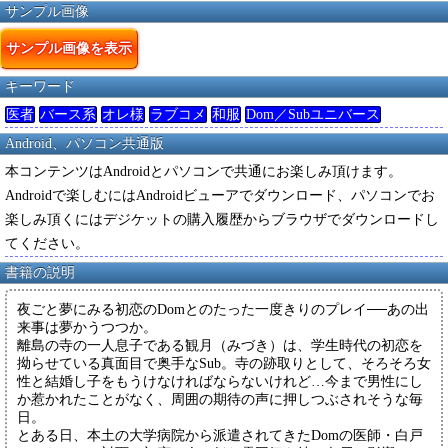
サンプル画像
サンプル画像を表示
キーワード
医者
バース系
オレ様
ラブコメ
和服
Dom／Subユニバース
Android、パソコン共通版
本コンテンツはAndroidとパソコンで共通にお楽しみ頂けます。
Androidで楽しむにはAndroidビューアでダウンロード、パソコンでお
楽しみ頂くにはデジケットの購入履歴からブラウザでダウンロードし
てください。
書籍の説明
夜ごと夢にみる初恋のDomとのたった一度きりのプレイ──あの出
来事は夢かうつつか。
離島の寺の一人息子である観月（みづき）は、学生時代の初恋を
拗らせている真面目で奥手なSub。寺の跡取りとして、そろそろ女
性と結婚し子をもうけなければならないけれど…今まで男性にし
か惹かれたことがなく、周囲の期待の声に押しつぶされそうな毎
日。
とある日、本土の大学病院から派遣されてきたDomの医師・白戸