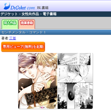
BL書籍
デジケット
>
女性向作品
>
電子書籍
センチメンタル・コマンド 1
著者:
三並
専用ビューア(無料)を起動