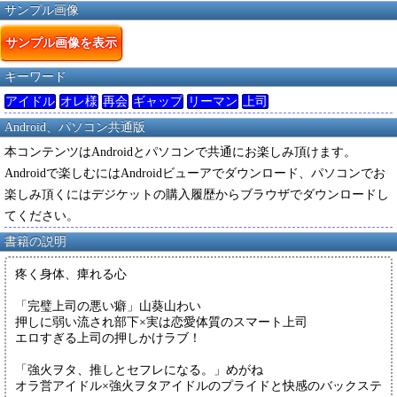
サンプル画像
サンプル画像を表示
キーワード
アイドル
オレ様
再会
ギャップ
リーマン
上司
Android、パソコン共通版
本コンテンツはAndroidとパソコンで共通にお楽しみ頂けます。
Androidで楽しむにはAndroidビューアでダウンロード、パソコンでお
楽しみ頂くにはデジケットの購入履歴からブラウザでダウンロードし
てください。
書籍の説明
疼く身体、痺れる心
「完璧上司の悪い癖」山葵山わい
押しに弱い流され部下×実は恋愛体質のスマート上司
エロすぎる上司の押しかけラブ！
「強火ヲタ、推しとセフレになる。」めがね
オラ営アイドル×強火ヲタアイドルのプライドと快感のバックステ