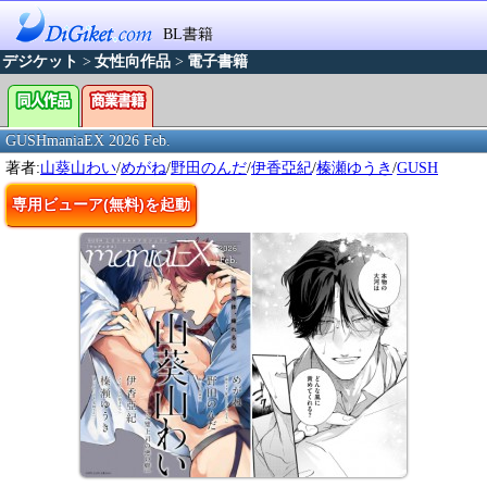
BL書籍
デジケット
>
女性向作品
>
電子書籍
GUSHmaniaEX 2026 Feb.
著者:
山葵山わい
/
めがね
/
野田のんだ
/
伊香亞紀
/
榛瀬ゆうき
/
GUSH
専用ビューア(無料)を起動