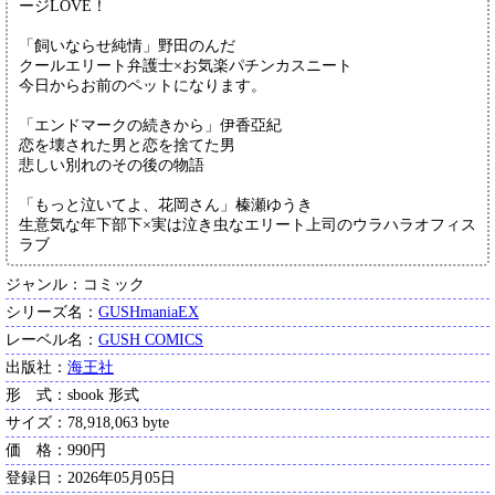
ージLOVE！
「飼いならせ純情」野田のんだ
クールエリート弁護士×お気楽パチンカスニート
今日からお前のペットになります。
「エンドマークの続きから」伊香亞紀
恋を壊された男と恋を捨てた男
悲しい別れのその後の物語
「もっと泣いてよ、花岡さん」榛瀬ゆうき
生意気な年下部下×実は泣き虫なエリート上司のウラハラオフィス
ラブ
ジャンル：コミック
シリーズ名：
GUSHmaniaEX
レーベル名：
GUSH COMICS
出版社：
海王社
形 式：sbook 形式
サイズ：78,918,063 byte
価 格：990円
登録日：2026年05月05日