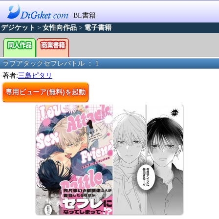
BL書籍
デジケット
>
女性向作品
>
電子書籍
ラブアタックセフレバトル ： 1
著者:
三島ピタリ
専用ビューア(無料)を起動