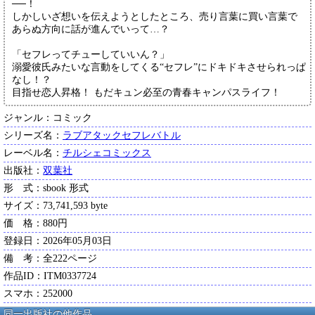
──！
しかしいざ想いを伝えようとしたところ、売り言葉に買い言葉で
あらぬ方向に話が進んでいって…？
「セフレってチューしていいん？」
溺愛彼氏みたいな言動をしてくる“セフレ”にドキドキさせられっぱ
なし！？
目指せ恋人昇格！ もだキュン必至の青春キャンパスライフ！
ジャンル：コミック
シリーズ名：
ラブアタックセフレバトル
レーベル名：
チルシェコミックス
出版社：
双葉社
形 式：sbook 形式
サイズ：73,741,593 byte
価 格：880円
登録日：2026年05月03日
備 考：全222ページ
作品ID：ITM0337724
スマホ：252000
同一出版社の他作品