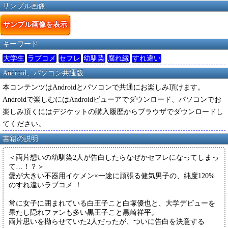
サンプル画像
サンプル画像を表示
キーワード
大学生
ラブコメ
セフレ
幼馴染
腐れ縁
すれ違い
Android、パソコン共通版
本コンテンツはAndroidとパソコンで共通にお楽しみ頂けます。
Androidで楽しむにはAndroidビューアでダウンロード、パソコンでお
楽しみ頂くにはデジケットの購入履歴からブラウザでダウンロードし
てください。
書籍の説明
＜両片想いの幼馴染2人が告白したらなぜかセフレになってしまっ
て…！？＞
愛が大きい不器用イケメン×一途に頑張る健気男子の、純度120%
のすれ違いラブコメ ！
常に女子に囲まれている白王子こと白塚優也と、大学デビューを
果たし隠れファンも多い黒王子こと黒崎祥平。
両片思いを拗らせていた2人だったが、ついに告白を決意する