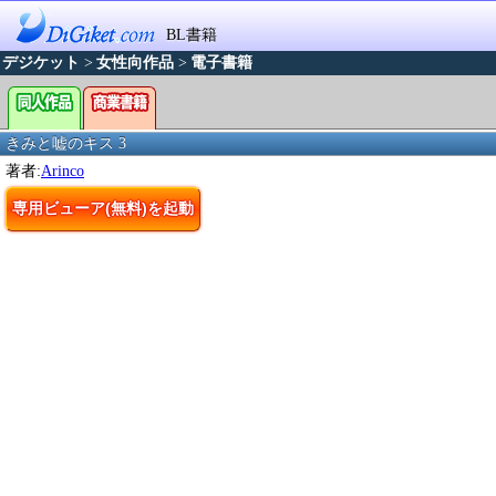
BL書籍
デジケット
>
女性向作品
>
電子書籍
きみと嘘のキス 3
著者:
Arinco
専用ビューア(無料)を起動