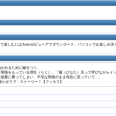
roidで楽しむにはAndroidビューアでダウンロード、パソコンでお楽
抱かれるために嘘をつく。
と関係をもっている理玖（りく）。「陽（ひなた）兄って呼びながらイ
な提案に乗ってしまい、不毛な関係のまま現在に至っていて…。
拗らせラブ・ストーリー！【フィカス】