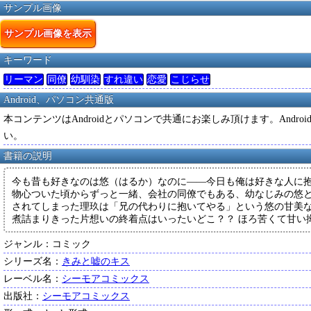
サンプル画像
サンプル画像を表示
キーワード
リーマン
同僚
幼馴染
すれ違い
恋愛
こじらせ
Android、パソコン共通版
本コンテンツはAndroidとパソコンで共通にお楽しみ頂けます。And
い。
書籍の説明
今も昔も好きなのは悠（はるか）なのに――今日も俺は好きな人に
物心ついた頃からずっと一緒、会社の同僚でもある、幼なじみの悠
されてしまった理玖は「兄の代わりに抱いてやる」という悠の甘美
煮詰まりきった片想いの終着点はいったいどこ？？ ほろ苦くて甘い
ジャンル：コミック
シリーズ名：
きみと嘘のキス
レーベル名：
シーモアコミックス
出版社：
シーモアコミックス