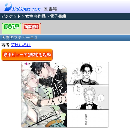
BL書籍
デジケット
>
女性向作品
>
電子書籍
大虎のマティーニ 3
著者:
芽玖いろは
専用ビューア(無料)を起動