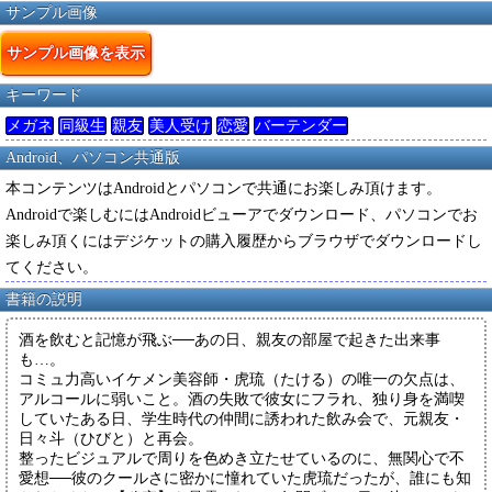
サンプル画像
サンプル画像を表示
キーワード
メガネ
同級生
親友
美人受け
恋愛
バーテンダー
Android、パソコン共通版
本コンテンツはAndroidとパソコンで共通にお楽しみ頂けます。
Androidで楽しむにはAndroidビューアでダウンロード、パソコンでお
楽しみ頂くにはデジケットの購入履歴からブラウザでダウンロードし
てください。
書籍の説明
酒を飲むと記憶が飛ぶ──あの日、親友の部屋で起きた出来事
も…。
コミュ力高いイケメン美容師・虎琉（たける）の唯一の欠点は、
アルコールに弱いこと。酒の失敗で彼女にフラれ、独り身を満喫
していたある日、学生時代の仲間に誘われた飲み会で、元親友・
日々斗（ひびと）と再会。
整ったビジュアルで周りを色めき立たせているのに、無関心で不
愛想──彼のクールさに密かに憧れていた虎琉だったが、誰にも知