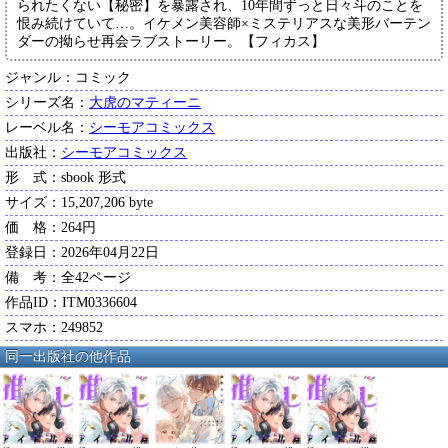
られたくない【秘密】を暴露され、10年間ずっと日々斗のことを
恨み続けていて…。イケメン美容師×ミステリアスな美形バーテン
ダーの拗らせ再会ラブストーリー。【フィカス】
ジャンル：コミック
シリーズ名：
大虎のマティーニ
レーベル名：
シーモアコミックス
出版社：
シーモアコミックス
形 式：sbook 形式
サイズ：15,207,206 byte
価 格：264円
登録日：2026年04月22日
備 考：全42ページ
作品ID：ITM0336604
スマホ：249852
同一出版社の他作品