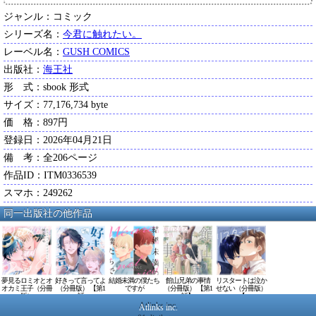
ジャンル：コミック
シリーズ名：
今君に触れたい。
レーベル名：
GUSH COMICS
出版社：
海王社
形 式：sbook 形式
サイズ：77,176,734 byte
価 格：897円
登録日：2026年04月21日
備 考：全206ページ
作品ID：ITM0336539
スマホ：249262
同一出版社の他作品
夢見るロミオとオ
好きって言ってよ
結婚未満の僕たち
館山兄弟の事情
リスタートは泣か
オカミ王子（分冊
（分冊版） 【第1
ですが
（分冊版） 【第1
せない（分冊版）
版）
話
話】
【
Atlinks inc.