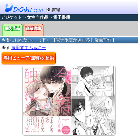
BL書籍
デジケット
>
女性向作品
>
電子書籍
今君に触れたい。 （下） 【電子限定かきおろし漫画2P付】
著者:
藤田すてふぁにー
専用ビューア(無料)を起動