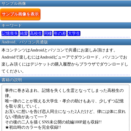
サンプル画像
サンプル画像を表示
キーワード
記憶喪失
純愛
高校生
同棲
年の差
大学生
Android、パソコン共通版
本コンテンツはAndroidとパソコンで共通にお楽しみ頂けます。
Androidで楽しむにはAndroidビューアでダウンロード、パソコンでお
楽しみ頂くにはデジケットの購入履歴からブラウザでダウンロードし
てください。
書籍の説明
事件に巻き込まれ、記憶を失くし生霊となってしまった高校生の
律。
唯一律のことが視える大学生・孝介の助けもあり、少しずつ記憶
を取り戻していく。
お互いに想いを告げ恋人同士になった2人だけど、律には体に戻れ
ない理由があって──？
その後の二人を描くSNS未公開の続編100P超も収録!!
★初出時のカラーを完全収録!!