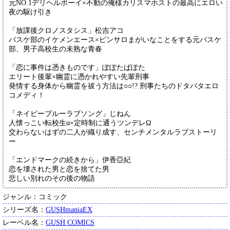
元NO.1デリヘルボーイ×不動の俺様カリスマホストの最高にエロい
夜の駆け引き
「放課後クロノスタシス」松吉アコ
バスケ部のイケメンエース×ピンサロまがいなことをする元バスケ
部、男子高校生の未熟な青春
「恋に事件は憑きものです」ぽぽたぱぽた
エリート後輩×幽霊に憑かれやすい先輩刑事
発情する身体から幽霊を祓う方法は○○!? 刑事たちのドタバタエロ
コメディ！
「ネイビーブルーラブソング」じねん
人懐っこい転校生α×定時制に通うツンデレΩ
交わらないはずの二人が織り成す、センチメンタルラブストーリ
ー
「エンドマークの続きから」伊香亞紀
恋を壊された男と恋を捨てた男
悲しい別れのその後の物語
ジャンル：コミック
シリーズ名：
GUSHmaniaEX
レーベル名：
GUSH COMICS