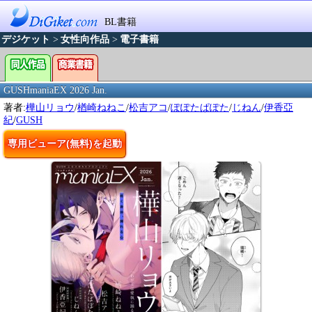
BL書籍
デジケット
>
女性向作品
>
電子書籍
GUSHmaniaEX 2026 Jan.
著者:
樺山リョウ
/
楢崎ねねこ
/
松吉アコ
/
ぽぽたぱぽた
/
じねん
/
伊香亞
紀
/
GUSH
専用ビューア(無料)を起動