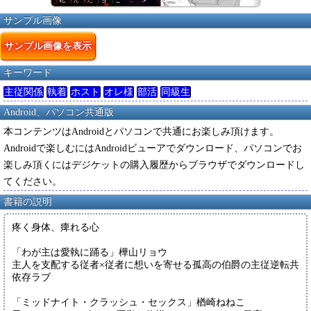
サンプル画像
サンプル画像を表示
キーワード
主従関係
執着
ホスト
オレ様
部活
同級生
Android、パソコン共通版
本コンテンツはAndroidとパソコンで共通にお楽しみ頂けます。
Androidで楽しむにはAndroidビューアでダウンロード、パソコンでお
楽しみ頂くにはデジケットの購入履歴からブラウザでダウンロードし
てください。
書籍の説明
疼く身体、痺れる心
「わが主は愛執に踊る」樺山リョウ
主人を支配する従者×従者に想いを寄せる孤高の伯爵の主従逆転共
依存ラブ
「ミッドナイト・クラッシュ・セックス」楢崎ねねこ