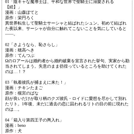
01「陰キャな魔導士は、平和な世界で聖騎士に溺愛される
【続】」
漫画：山森ぽてと
原作：栄円ろく
異世界転生して聖騎士サーシャと結ばれたシュン。初めて結ばれ
た夜以来、サーシャが自分に触れてこないことを気にしていると
――。
02「さようなら、恥さらし」
漫画：穂高へき
原作：てんつぶ
Ωのロアールは婚約者から婚約破棄を宣言された挙句、実家から勘
当されてしまう。失意のまま彷徨っているところを助けてくれた
のは…！？
03「執着彼氏が捕まえに来た！」
漫画：チキンたまご
原作：槻宮のばな
顔が良いだけが取り柄のクズ彼氏・ロイドに愛想を尽かして別れ
たリト。1年後、未だに過去の恋に囚われるリトの目の前に現れた
のは…。
04「箱入り第四王子の輿入れ」
漫画：beno
原作：犬