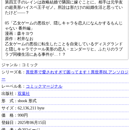
第四王子のレインは政略結婚で隣国に嫁ぐことに。相手は元学友
の超美形ハイスペ王子ゼノ。所詮は形だけの結婚生活と思ってい
たけど――？
05「乙女ゲームの悪役が、隠しキャラを恋人になんかするもんじ
ゃない 番外編」
漫画：森キヨウ
原作：村井なお
乙女ゲームの悪役に転生したことを自覚しているディスグランド
と隠しキャラでクール美形の恋人・エンダーリヒ。ふたりのラブ
ラブ同棲生活にある事件が…！？
ジャンル：コミック
シリーズ名：
異世界で愛されすぎて困ってます！異世界BLアンソロジ
ー
レーベル名：
コミックマージナル
出版社：
双葉社
形 式：sbook 形式
サイズ：62,136,211 byte
価 格：990円
登録日：2025年06月15日
備 考：全202ページ