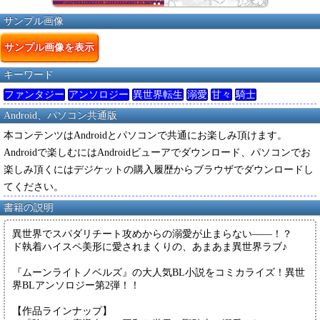
サンプル画像
サンプル画像を表示
キーワード
ファンタジー
アンソロジー
異世界転生
溺愛
甘々
騎士
Android、パソコン共通版
本コンテンツはAndroidとパソコンで共通にお楽しみ頂けます。
Androidで楽しむにはAndroidビューアでダウンロード、パソコンでお
楽しみ頂くにはデジケットの購入履歴からブラウザでダウンロードし
てください。
書籍の説明
異世界でスパダリチート攻めからの溺愛が止まらない――！？
ド執着ハイスペ美形に愛されまくりの、あまあま異世界ラブ♪
『ムーンライトノベルズ』の大人気BL小説をコミカライズ！異世
界BLアンソロジー第2弾！！
【作品ラインナップ】