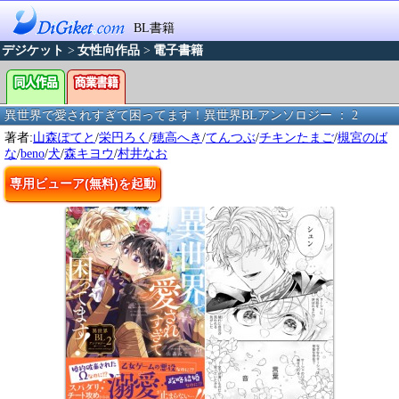
BL書籍
デジケット
>
女性向作品
>
電子書籍
異世界で愛されすぎて困ってます！異世界BLアンソロジー ： 2
著者:
山森ぽてと
/
栄円ろく
/
穂高へき
/
てんつぶ
/
チキンたまご
/
槻宮のば
な
/
beno
/
犬
/
森キヨウ
/
村井なお
専用ビューア(無料)を起動