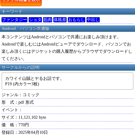
キーワード
ファンタジー
ショタ
筋肉
体格差
おもらし
中出し
Android、パソコン共通版
本コンテンツはAndroidとパソコンで共通にお楽しみ頂けます。
Androidで楽しむにはAndroidビューアでダウンロード、パソコンでお
楽しみ頂くにはデジケットの購入履歴からブラウザでダウンロードし
てください。
サークルからの説明
カワイイ山賊とヤるお話です。
P19 (内カラー3枚)
ジャンル：コミック
形 式：pdf 形式
イベント：
サイズ：11,121,102 byte
価 格：770円
登録日：2025年04月10日