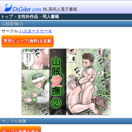
BL系同人電子書籍
トップ
>
女性向作品
>
同人書籍
山賊愛撫(2)
サークル:
ハスタードケーキ
専用ビューア(無料)を起動
サンプル画像
サンプル画像を表示