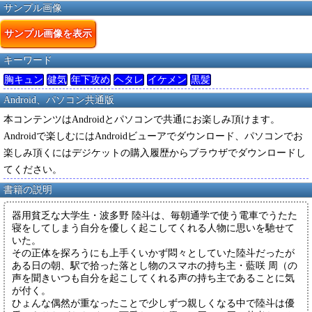
サンプル画像
サンプル画像を表示
キーワード
胸キュン
健気
年下攻め
ヘタレ
イケメン
黒髪
Android、パソコン共通版
本コンテンツはAndroidとパソコンで共通にお楽しみ頂けます。
Androidで楽しむにはAndroidビューアでダウンロード、パソコンでお
楽しみ頂くにはデジケットの購入履歴からブラウザでダウンロードし
てください。
書籍の説明
器用貧乏な大学生・波多野 陸斗は、毎朝通学で使う電車でうたた
寝をしてしまう自分を優しく起こしてくれる人物に思いを馳せて
いた。
その正体を探ろうにも上手くいかず悶々としていた陸斗だったが
ある日の朝、駅で拾った落とし物のスマホの持ち主・藍咲 周（の
声を聞きいつも自分を起こしてくれる声の持ち主であることに気
が付く。
ひょんな偶然が重なったことで少しずつ親しくなる中で陸斗は優