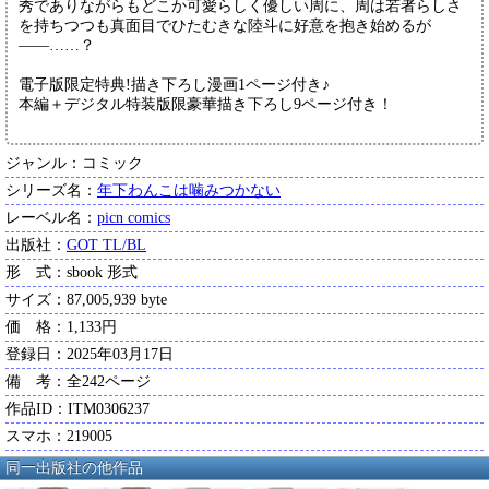
秀でありながらもどこか可愛らしく優しい周に、周は若者らしさ
を持ちつつも真面目でひたむきな陸斗に好意を抱き始めるが
――……？
電子版限定特典!描き下ろし漫画1ページ付き♪
本編＋デジタル特装版限豪華描き下ろし9ページ付き！
ジャンル：コミック
シリーズ名：
年下わんこは噛みつかない
レーベル名：
picn comics
出版社：
GOT TL/BL
形 式：sbook 形式
サイズ：87,005,939 byte
価 格：1,133円
登録日：2025年03月17日
備 考：全242ページ
作品ID：ITM0306237
スマホ：219005
同一出版社の他作品