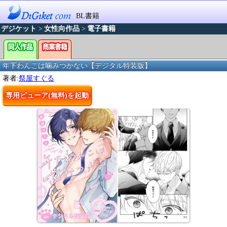
BL書籍
デジケット
>
女性向作品
>
電子書籍
年下わんこは噛みつかない【デジタル特装版】
著者:
祭屋すぐる
専用ビューア(無料)を起動