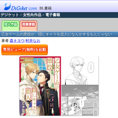
BL書籍
デジケット
>
女性向作品
>
電子書籍
乙女ゲームの悪役が、隠しキャラを恋人になんかするもんじゃない 分冊版 ： 5
著者:
森キヨウ
/
村井なお
専用ビューア(無料)を起動