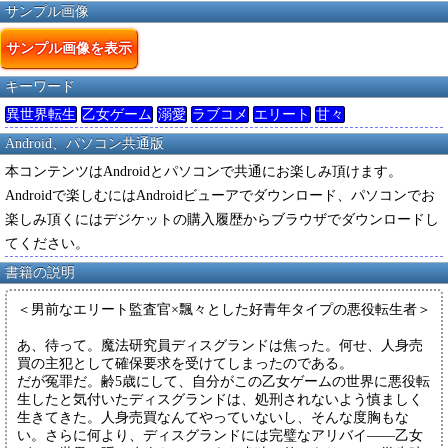
サンプル画像
サンプル画像を表示
キーワード
異世界転生
乙女ゲーム
溺愛
ラブコメ
エリート
甘々
Android、パソコン共通版
本コンテンツはAndroidとパソコンで共通にお楽しみ頂けます。
Androidで楽しむにはAndroidビューアでダウンロード、パソコンでお
楽しみ頂くにはデジケットの購入履歴からブラウザでダウンロードし
てください。
書籍の説明
＜男前なエリート監査官×飄々とした好青年タイプの悪役転生者＞
あ、待って。魔法研究員ディスグランドは焦った。何せ、人身売
買の主犯として確保要求を受けてしまったのである。
だが冤罪だ。齢5歳にして、自分がこの乙女ゲームの世界に悪役転
生したと気付いたディスグランドは、処刑されないよう慎ましく
生きてきた。人身売買なんてやっていないし、そんな度胸もな
い。さらに何より、ディスグランドには完璧なアリバイ――乙女