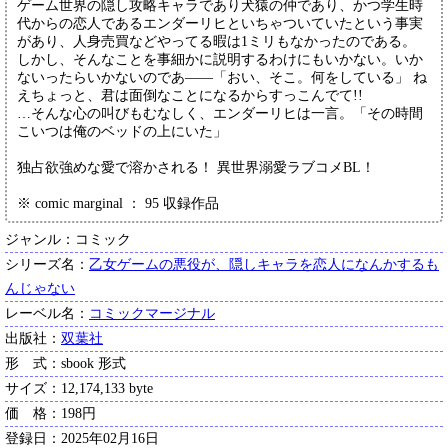
ゲーム世界の隠し攻略キャラであり犬猿の仲であり、かつ学生時
代からの恋人であるエンダーリヒといちゃついていたという事実
があり、人身売買などやってる暇は1ミリもなかったのである。
しかし、そんなことを事細かに説明するわけにもいかない。いか
ないったらいかないのであ――「おい、そこ。何をしている」 ね
えちょっと、君は面倒なことになるからすっこんでて!!
…そんな心の叫びもむなしく、エンダーリヒは一言。「その時間
こいつは俺のベッドの上にいた」
独占欲強めな愛で溶かされる！ 異世界溺愛ラブコメBL！
※ comic marginal ： 95 収録作品
ジャンル：コミック
シリーズ名：
乙女ゲームの悪役が、隠しキャラを恋人になんかするも
んじゃない
レーベル名：
コミックマージナル
出版社：
双葉社
形 式：sbook 形式
サイズ：12,174,133 byte
価 格：198円
登録日：2025年02月16日