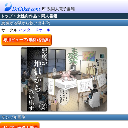
BL系同人電子書籍
トップ
>
女性向作品
>
同人書籍
悪魔が地獄から救い出す(2)
サークル:
ハスタードケーキ
専用ビューア(無料)を起動
サンプル画像
サンプル画像を表示