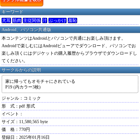
キーワード
犬耳
筋肉
主従関係
汁
ぶっかけ
羞恥
Android、パソコン共通版
本コンテンツはAndroidとパソコンで共通にお楽しみ頂けます。
Androidで楽しむにはAndroidビューアでダウンロード、パソコンでお
楽しみ頂くにはデジケットの購入履歴からブラウザでダウンロードし
てください。
サークルからの説明
家に帰ってもオモチャにされている
P19 (内カラー3枚)
ジャンル：コミック
形 式：pdf 形式
イベント：
サイズ：11,580,565 byte
価 格：770円
登録日：2025年01月16日