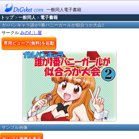
一般同人電子書籍
トップ
>
一般同人
>
電子書籍
ガ○パンキャラ誰が1番バニーガールが似合うか大会2
サークル:
みのむし屋
専用ビューア(無料)を起動
サンプル画像
サンプル画像を表示