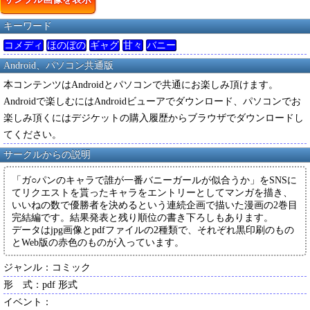
キーワード
コメディ
ほのぼの
ギャグ
甘々
バニー
Android、パソコン共通版
本コンテンツはAndroidとパソコンで共通にお楽しみ頂けます。
Androidで楽しむにはAndroidビューアでダウンロード、パソコンでお
楽しみ頂くにはデジケットの購入履歴からブラウザでダウンロードし
てください。
サークルからの説明
「ガ○パンのキャラで誰が一番バニーガールが似合うか」をSNSに
てリクエストを貰ったキャラをエントリーとしてマンガを描き、
いいねの数で優勝者を決めるという連続企画で描いた漫画の2巻目
完結編です。結果発表と残り順位の書き下ろしもあります。
データはjpg画像とpdfファイルの2種類で、それぞれ黒印刷のもの
とWeb版の赤色のものが入っています。
ジャンル：コミック
形 式：pdf 形式
イベント：