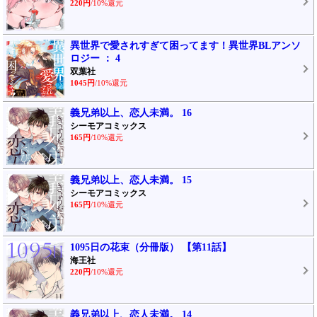
220円
/10%還元
異世界で愛されすぎて困ってます！異世界BLアンソ
ロジー ： 4
双葉社
1045円
/10%還元
義兄弟以上、恋人未満。 16
シーモアコミックス
165円
/10%還元
義兄弟以上、恋人未満。 15
シーモアコミックス
165円
/10%還元
1095日の花束（分冊版） 【第11話】
海王社
220円
/10%還元
義兄弟以上、恋人未満。 14