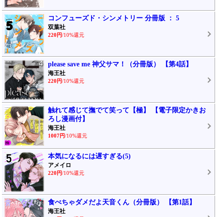
コンフューズド・シンメトリー 分冊版 ： 5
双葉社
220円
/10%還元
please save me 神父サマ！（分冊版） 【第4話】
海王社
220円
/10%還元
触れて感じて撫でて笑って【極】 【電子限定かきお
ろし漫画付】
海王社
1007円
/10%還元
本気になるには遅すぎる(5)
アメイロ
220円
/10%還元
食べちゃダメだよ天音くん（分冊版） 【第1話】
海王社