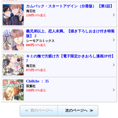
カムバック・スタートアゲイン（分冊版） 【第1話】
海王社
220円
/10%還元
義兄弟以上、恋人未満。【描き下ろしおまけ付き特装
版】 2
シーモアコミックス
880円
/10%還元
キミの撫で方躾け方【電子限定かきおろし漫画2P付】
7
海王社
875円
/10%還元
Chillche ： 35
双葉社
550円
/10%還元
≪ 前のページへ
次のページへ ≫