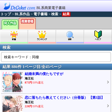
BL系商業電子書籍
トップ
>
BL系作品
>
電子書籍
>
検索
>
結果
検索
検索キーワード：同棲
結果 886件 1ページ目/全45ページ
結婚未満の僕たちですが
海王社
875円
/10%還元
恋に落ちたら教えてください（分冊版） 【第1話】
海王社
220円
/10%還元