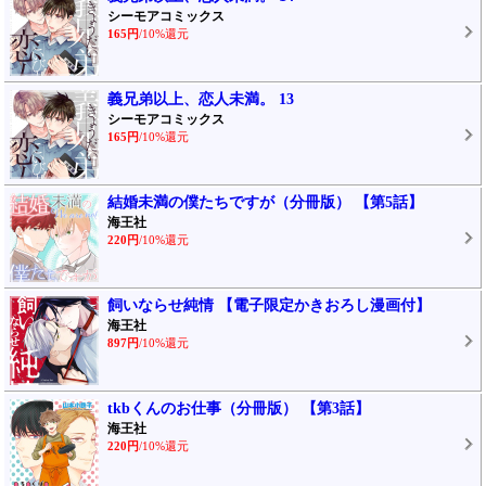
シーモアコミックス
165円
/10%還元
義兄弟以上、恋人未満。 13
シーモアコミックス
165円
/10%還元
結婚未満の僕たちですが（分冊版） 【第5話】
海王社
220円
/10%還元
飼いならせ純情 【電子限定かきおろし漫画付】
海王社
897円
/10%還元
tkbくんのお仕事（分冊版） 【第3話】
海王社
220円
/10%還元