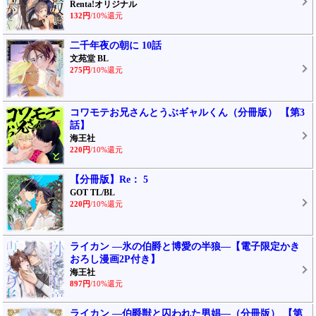
Renta!オリジナル
132円
/10%還元
二千年夜の朝に 10話
文苑堂 BL
275円
/10%還元
コワモテお兄さんとうぶギャルくん（分冊版） 【第3
話】
海王社
220円
/10%還元
【分冊版】Re： 5
GOT TL/BL
220円
/10%還元
ライカン ―氷の伯爵と博愛の半狼―【電子限定かき
おろし漫画2P付き】
海王社
897円
/10%還元
ライカン ―伯爵獣と囚われた男娼―（分冊版） 【第