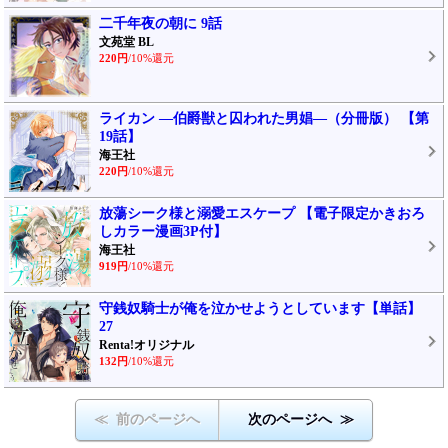
二千年夜の朝に 9話
文苑堂 BL
220円
/10%還元
ライカン ―伯爵獣と囚われた男娼―（分冊版） 【第
19話】
海王社
220円
/10%還元
放蕩シーク様と溺愛エスケープ 【電子限定かきおろ
しカラー漫画3P付】
海王社
919円
/10%還元
守銭奴騎士が俺を泣かせようとしています【単話】
27
Renta!オリジナル
132円
/10%還元
≪ 前のページへ
次のページへ ≫