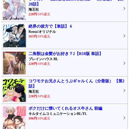
20話】
海王社
220円
/10%還元
絶界の彼方で【単話】 6
Renta!オリジナル
165円
/10%還元
二角獣は金髪がお好き？2【R18版 単話】
ブレインハウス BL
220円
/10%還元
コワモテお兄さんとうぶギャルくん（分冊版） 【第2
話】
海王社
220円
/10%還元
ボクだけに懐いてくれるオス牛さん 前編
キルタイムコミュニケーションBL/TL
396円
/10%還元