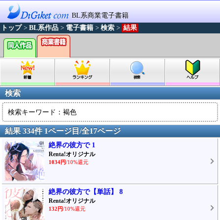
BL系商業電子書籍
トップ
>
BL系作品
>
電子書籍
>
検索
>
結果
検索
検索キーワード：褐色
結果 334件 1ページ目/全17ページ
絶界の彼方で 1
Renta!オリジナル
1034円
/10%還元
絶界の彼方で【単話】 8
Renta!オリジナル
132円
/10%還元