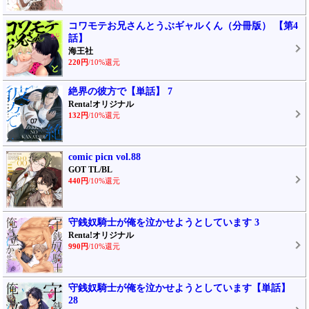
コワモテお兄さんとうぶギャルくん（分冊版） 【第4
話】
海王社
220円
/10%還元
絶界の彼方で【単話】 7
Renta!オリジナル
132円
/10%還元
comic picn vol.88
GOT TL/BL
440円
/10%還元
守銭奴騎士が俺を泣かせようとしています 3
Renta!オリジナル
990円
/10%還元
守銭奴騎士が俺を泣かせようとしています【単話】
28